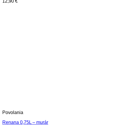
12,90
€
Povolania
Renana 0,75L – murár