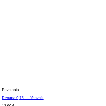
Povolania
Renana 0,75L – účtovník
12,90
€