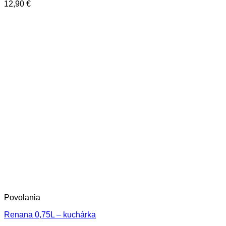
12,90
€
Povolania
Renana 0,75L – kuchárka