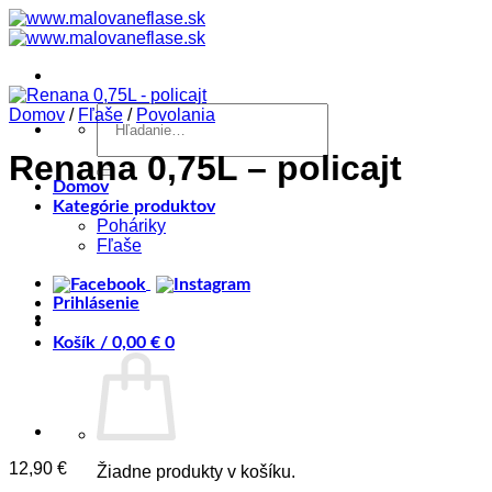
Skip
to
content
Hľadať:
Domov
/
Fľaše
/
Povolania
Renana 0,75L – policajt
Domov
Kategórie produktov
Poháriky
Fľaše
Prihlásenie
Košík /
0,00
€
0
12,90
€
Žiadne produkty v košíku.