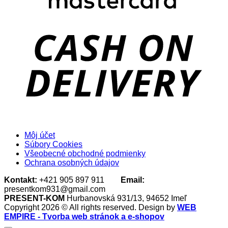
D
Môj účet
Súbory Cookies
Všeobecné obchodné podmienky
Ochrana osobných údajov
Kontakt:
+421 905 897 911
Email:
presentkom931@gmail.com
PRESENT-KOM
Hurbanovská 931/13, 94652 Imeľ
Copyright 2026 © All rights reserved. Design by
WEB
EMPIRE - Tvorba web stránok a e-shopov