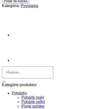
Pridať do košíka
-
Kategória:
Povolania
policajt
Hľadať:
Kategórie produktov
Poháriky
Pohárik malý
Pohárik veľký
Pivné poháre