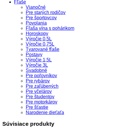
Fľaše
Vianočné
Pre starých rodičov
Pre športovcov
Povolania
Fľaša vína s pohárikom
Horoskopy
Výročie 0,5L
Výročie 0,75L
Tvarované fľaše
Postavy
Výročie 1,5L
Výročie 3L
Svadobné
Pre poľovníkov
Pre rybárov
Pre zaľúbených
Pre včelárov
Pre študentov
Pre motorkárov
Pre šťastie
Narodenie dieťaťa
Súvisiace produkty