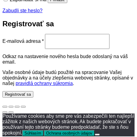
Zabudli ste heslo?
Registrovať sa
Povinné
E-mailová adresa
*
Odkaz na nastavenie nového hesla bude odoslaný na váš
email.
Vaše osobné údaje budú použité na spracovanie Vašej
objednávky a na účely zlepšenia webovej stránky, opísané v
našej
pravidlá ochrany súkromia
.
Registrovať sa
Používame cookies aby sme pre vás zabezpečili ten najlepší
zážitok z našich webových stránok. Ak budete pokračovať v
používaní tejto stránky budeme predpokladať, že ste s ňou
spokojní.
Súhlasím
Ochrana osobných údajov