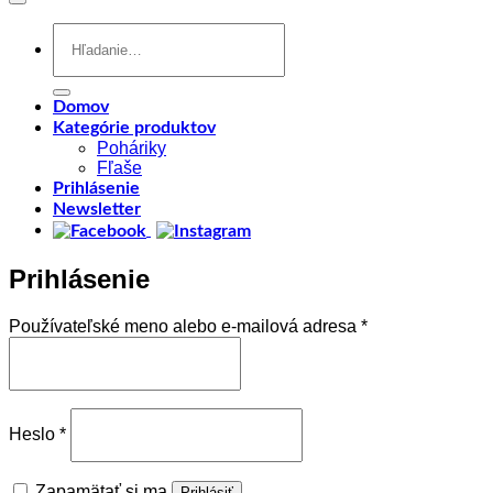
Hľadať:
Domov
Kategórie produktov
Poháriky
Fľaše
Prihlásenie
Newsletter
Prihlásenie
Povinné
Používateľské meno alebo e-mailová adresa
*
Povinné
Heslo
*
Zapamätať si ma
Prihlásiť