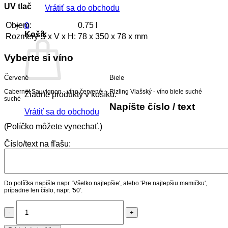
UV tlač
Vrátiť sa do obchodu
Objem:
0.75 l
0
Košík
Rozmery Š x V x H:
78 x 350 x 78 x mm
Vyberte si víno
Červené
Biele
Cabernet Sauvignon - víno červené
Rizling Vlašský - víno biele suché
Žiadne produkty v košíku.
suché
Napíšte číslo / text
Vrátiť sa do obchodu
(Políčko môžete vynechať.)
Číslo/text na fľašu:
Do políčka napíšte napr. 'Všetko najlepšie', alebo 'Pre najlepšiu mamičku',
prípadne len číslo, napr. '50'.
množstvo
Renana
0,75L