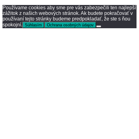
Používame cookies aby sme pre vás zabezpečili ten najlepší
zážitok z našich webových stránok. Ak budete pokračovať v
používaní tejto stránky budeme predpokladať, že ste s ňou
spokojní.
Súhlasím
Ochrana osobných údajov