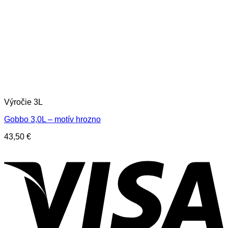
Výročie 3L
Gobbo 3,0L – motív hrozno
43,50
€
V