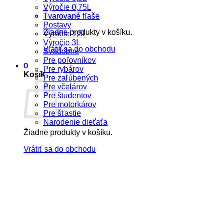
Výročie 0,75L
Tvarované fľaše
Postavy
Žiadne produkty v košíku.
Výročie 1,5L
Výročie 3L
Vrátiť sa do obchodu
Svadobné
Pre poľovníkov
0
Pre rybárov
Košík
Pre zaľúbených
Pre včelárov
Pre študentov
Pre motorkárov
Pre šťastie
Narodenie dieťaťa
Žiadne produkty v košíku.
Vrátiť sa do obchodu