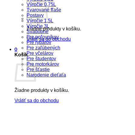
Výročie 0,75L
Tvarované fľaše
Postavy
Výročie 1,5L
Výročie 3L
Žiadne produkty v košíku.
Svadobné
Pre poľovníkov
Vrátiť sa do obchodu
Pre rybárov
Pre zaľúbených
0
Pre včelárov
Košík
Pre študentov
Pre motorkárov
Pre šťastie
Narodenie dieťaťa
Žiadne produkty v košíku.
Vrátiť sa do obchodu