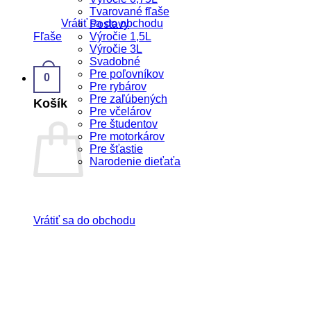
Tvarované fľaše
Vrátiť sa do obchodu
Postavy
Fľaše
Výročie 1,5L
Výročie 3L
Svadobné
Pre poľovníkov
0
Pre rybárov
Pre zaľúbených
Košík
Pre včelárov
Pre študentov
Pre motorkárov
Pre šťastie
Narodenie dieťaťa
Vrátiť sa do obchodu