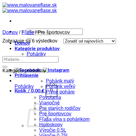
Skip
to
content
Hľadať:
Domov
/
Fľaše
/
Pre športovcov
Zoradené
Zobrazuje sa 6 výsledkov
Domov
podľa
Kategórie produktov
najnovších
Poháriky
Hľadať:
Fľaše
Kategórie produktov
Prihlásenie
Pohárik malý
Poháriky
Pohárik veľký
0
Košík /
0,00
€
Pivné poháre
Povolania
Vianočné
Pre starých rodičov
Pre športovcov
Fľaša vína s pohárikom
Horoskopy
Výročie 0,5L
Výročie 0,75L