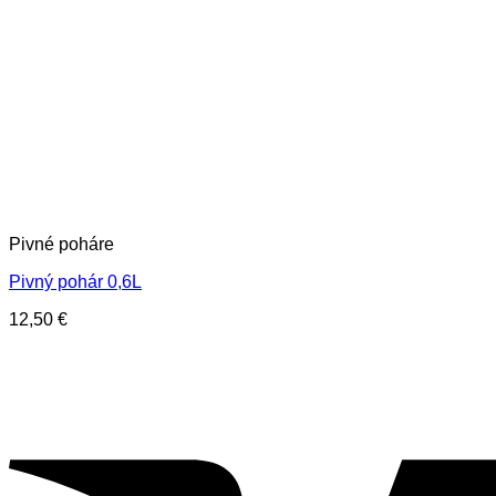
Pivné poháre
Pivný pohár 0,6L
12,50
€