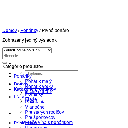
Skip
to
content
Domov
/
Poháriky
/
Pivné poháre
Zobrazený jediný výsledok
Hľadať:
Kategórie produktov
Hľadať:
Poháriky
Pohárik malý
Domov
Pohárik veľký
Kategórie produktov
Pivné poháre
Poháriky
Fľaše
Fľaše
Povolania
Vianočné
Pre starých rodičov
Pre športovcov
Fľaša vína s pohárikom
Prihlásenie
Horoskopy