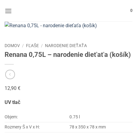
Skip
to
0
content
DOMOV
/
FĽAŠE
/
NARODENIE DIEŤAŤA
Renana 0,75L – narodenie dieťaťa (košík)
12,90
€
UV tlač
Objem:
0.75 l
Rozmery Š x V x H:
78 x 350 x 78 x mm