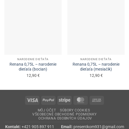
NARODENIE DIEŤAŤA
NARODENIE DIEŤAŤA
Renana 0,75L – narodenie
Renana 0,75L – narodenie
dieťaťa (bocian)
dieťaťa (mesiačik)
12,90
€
12,90
€
Visa
PayPal
Stripe
MasterCard
Cash
On
MÔJ ÚČET
SÚBORY COOKIES
Delivery
VŠEOBECNÉ OBCHODNÉ PODMIENKY
OCHRANA OSOBNÝCH ÚDAJOV
Kontakt:
+421 905 897 911
Email:
presentkom931@gmail.com