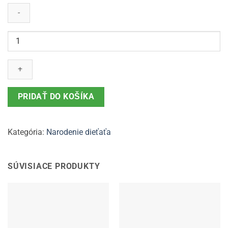
množstvo
Renana
0,75L
-
narodenie
dieťaťa
PRIDAŤ DO KOŠÍKA
(košík)
Kategória:
Narodenie dieťaťa
SÚVISIACE PRODUKTY