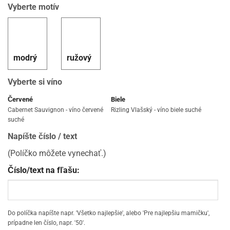
Vyberte motív
modrý
ružový
Vyberte si víno
Červené
Biele
Cabernet Sauvignon - víno červené
Rizling Vlašský - víno biele suché
suché
Napíšte číslo / text
(Políčko môžete vynechať.)
Číslo/text na fľašu:
Do políčka napíšte napr. 'Všetko najlepšie', alebo 'Pre najlepšiu mamičku',
prípadne len číslo, napr. '50'.