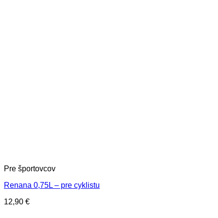
Pre športovcov
Renana 0,75L – pre cyklistu
12,90
€
V