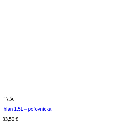
Fľaše
Ihlan 1,5L – poľovnícka
33,50
€