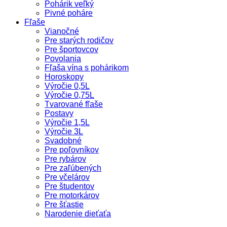
Pohárik veľký
Pivné poháre
Fľaše
Vianočné
Pre starých rodičov
Pre športovcov
Povolania
Fľaša vína s pohárikom
Horoskopy
Výročie 0,5L
Výročie 0,75L
Tvarované fľaše
Postavy
Výročie 1,5L
Výročie 3L
Svadobné
Pre poľovníkov
Pre rybárov
Pre zaľúbených
Pre včelárov
Pre študentov
Pre motorkárov
Pre šťastie
Narodenie dieťaťa