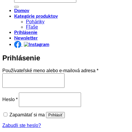
Domov
Kategórie produktov
Poháriky
Fľaše
Prihlásenie
Newsletter
Prihlásenie
Povinné
Používateľské meno alebo e-mailová adresa
*
Povinné
Heslo
*
Zapamätať si ma
Prihlásiť
Zabudli ste heslo?