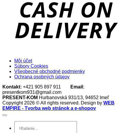
D
Môj účet
Súbory Cookies
Všeobecné obchodné podmienky
Ochrana osobných údajov
Kontakt:
+421 905 897 911
Email:
presentkom931@gmail.com
PRESENT-KOM
Hurbanovská 931/13, 94652 Imeľ
Copyright 2026 © All rights reserved. Design by
WEB
EMPIRE - Tvorba web stránok a e-shopov
Hľadať: