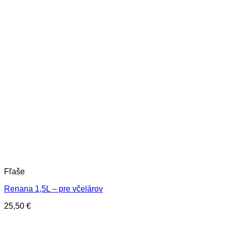
Fľaše
Renana 1,5L – pre včelárov
25,50
€