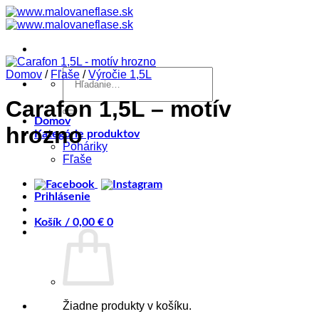
Skip
to
content
Hľadať:
Domov
/
Fľaše
/
Výročie 1,5L
Carafon 1,5L – motív
Domov
hrozno
Kategórie produktov
Poháriky
Fľaše
Prihlásenie
Košík /
0,00
€
0
Žiadne produkty v košíku.