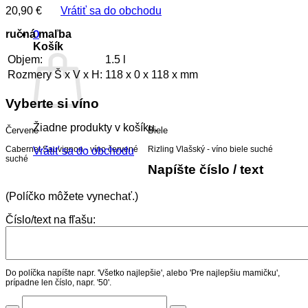
20,90
€
Vrátiť sa do obchodu
ručná maľba
0
Košík
Objem:
1.5 l
Rozmery Š x V x H:
118 x 0 x 118 x mm
Vyberte si víno
Žiadne produkty v košíku.
Červené
Biele
Cabernet Sauvignon - víno červené
Rizling Vlašský - víno biele suché
Vrátiť sa do obchodu
suché
Napíšte číslo / text
(Políčko môžete vynechať.)
Číslo/text na fľašu:
Do políčka napíšte napr. 'Všetko najlepšie', alebo 'Pre najlepšiu mamičku',
prípadne len číslo, napr. '50'.
množstvo