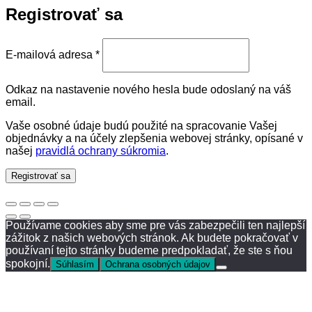
Registrovať sa
Povinné
E-mailová adresa
*
Odkaz na nastavenie nového hesla bude odoslaný na váš
email.
Vaše osobné údaje budú použité na spracovanie Vašej
objednávky a na účely zlepšenia webovej stránky, opísané v
našej
pravidlá ochrany súkromia
.
Registrovať sa
Používame cookies aby sme pre vás zabezpečili ten najlepší
zážitok z našich webových stránok. Ak budete pokračovať v
používaní tejto stránky budeme predpokladať, že ste s ňou
spokojní.
Súhlasím
Ochrana osobných údajov