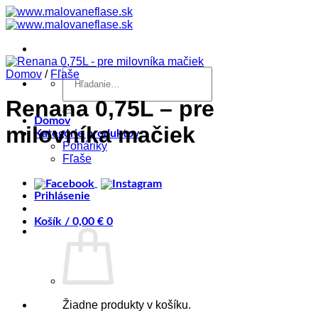
Skip
to
content
Hľadať:
Domov
/
Fľaše
Renana 0,75L – pre
Domov
milovníka mačiek
Kategórie produktov
Poháriky
Fľaše
Prihlásenie
Košík /
0,00
€
0
Žiadne produkty v košíku.