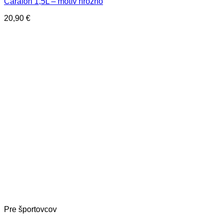
Carafon 1,5L – motív hrozno
20,90
€
Pre športovcov