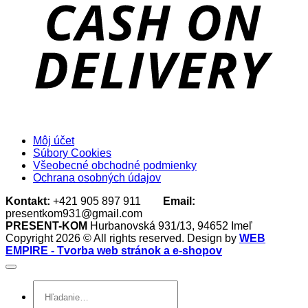
D
Môj účet
Súbory Cookies
Všeobecné obchodné podmienky
Ochrana osobných údajov
Kontakt:
+421 905 897 911
Email:
presentkom931@gmail.com
PRESENT-KOM
Hurbanovská 931/13, 94652 Imeľ
Copyright 2026 © All rights reserved. Design by
WEB
EMPIRE - Tvorba web stránok a e-shopov
Hľadať: