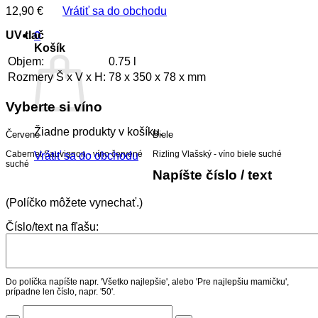
12,90
€
Vrátiť sa do obchodu
UV tlač
0
Košík
Objem:
0.75 l
Rozmery Š x V x H:
78 x 350 x 78 x mm
Vyberte si víno
Žiadne produkty v košíku.
Červené
Biele
Cabernet Sauvignon - víno červené
Rizling Vlašský - víno biele suché
Vrátiť sa do obchodu
suché
Napíšte číslo / text
(Políčko môžete vynechať.)
Číslo/text na fľašu:
Do políčka napíšte napr. 'Všetko najlepšie', alebo 'Pre najlepšiu mamičku',
prípadne len číslo, napr. '50'.
množstvo