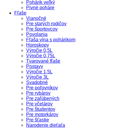
Pohárik veľký
Pivné poháre
Fľaše
Vianočné
Pre starých rodičov
Pre športovcov
Povolania
Fľaša vína s pohárikom
Horoskopy
Výročie 0,5L
Výročie 0,75L
Tvarované fľaše
Postavy
Výročie 1,5L
Výročie 3L
Svadobné
Pre poľovníkov
Pre rybárov
Pre zaľúbených
Pre včelárov
Pre študentov
Pre motorkárov
Pre šťastie
Narodenie dieťaťa