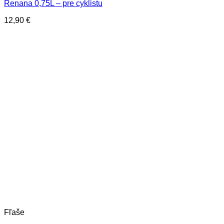
Renana 0,75L – pre cyklistu
12,90
€
Fľaše