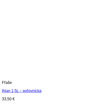
Fľaše
Ihlan 1,5L – poľovnícka
33,50
€