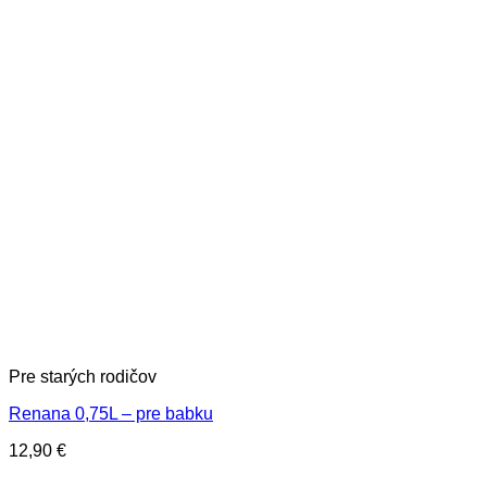
Pre starých rodičov
Renana 0,75L – pre babku
12,90
€
V