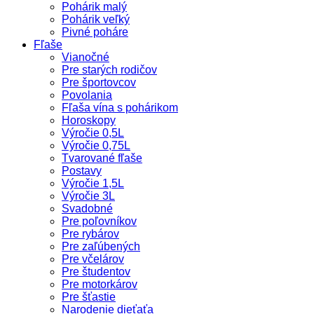
Pohárik malý
Pohárik veľký
Pivné poháre
Fľaše
Vianočné
Pre starých rodičov
Pre športovcov
Povolania
Fľaša vína s pohárikom
Horoskopy
Výročie 0,5L
Výročie 0,75L
Tvarované fľaše
Postavy
Výročie 1,5L
Výročie 3L
Svadobné
Pre poľovníkov
Pre rybárov
Pre zaľúbených
Pre včelárov
Pre študentov
Pre motorkárov
Pre šťastie
Narodenie dieťaťa