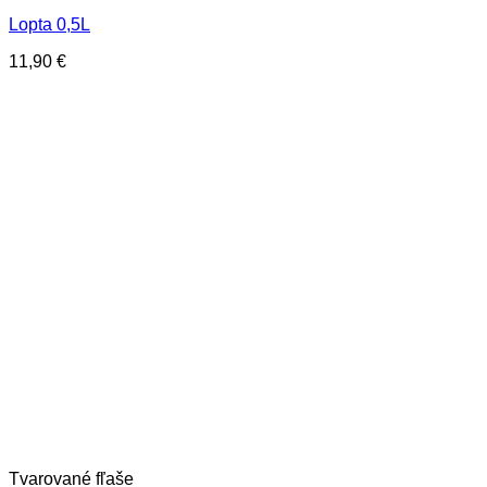
Lopta 0,5L
11,90
€
Tvarované fľaše