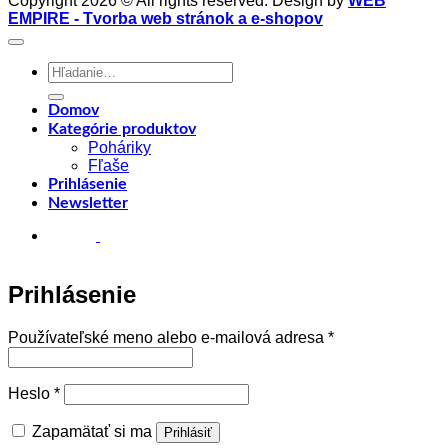
Copyright 2026 © All rights reserved. Design by
WEB
EMPIRE - Tvorba web stránok a e-shopov
Hľadať:
Domov
Kategórie produktov
Poháriky
Fľaše
Prihlásenie
Newsletter
Prihlásenie
Povinné
Používateľské meno alebo e-mailová adresa
*
Povinné
Heslo
*
Zapamätať si ma
Prihlásiť