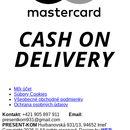
D
Môj účet
Súbory Cookies
Všeobecné obchodné podmienky
Ochrana osobných údajov
Kontakt:
+421 905 897 911
Email:
presentkom931@gmail.com
PRESENT-KOM
Hurbanovská 931/13, 94652 Imeľ