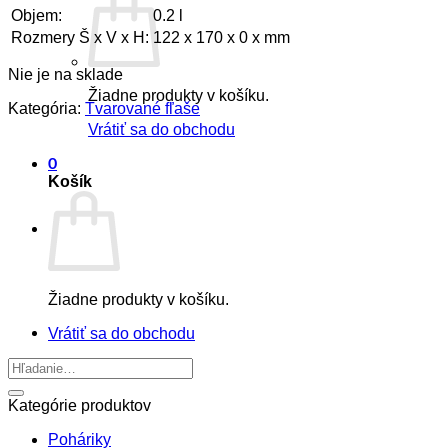
Objem:
0.2 l
Rozmery Š x V x H:
122 x 170 x 0 x mm
Nie je na sklade
Žiadne produkty v košíku.
Kategória:
Tvarované fľaše
Vrátiť sa do obchodu
0
Košík
Žiadne produkty v košíku.
Vrátiť sa do obchodu
Hľadať:
Kategórie produktov
Poháriky