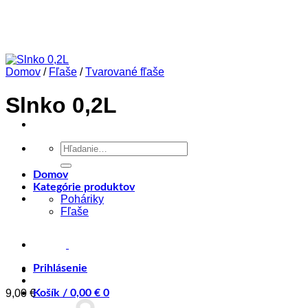
Skip
to
content
Domov
/
Fľaše
/
Tvarované fľaše
Slnko 0,2L
Hľadať:
Domov
Kategórie produktov
Poháriky
Fľaše
Prihlásenie
9,00
€
Košík /
0,00
€
0