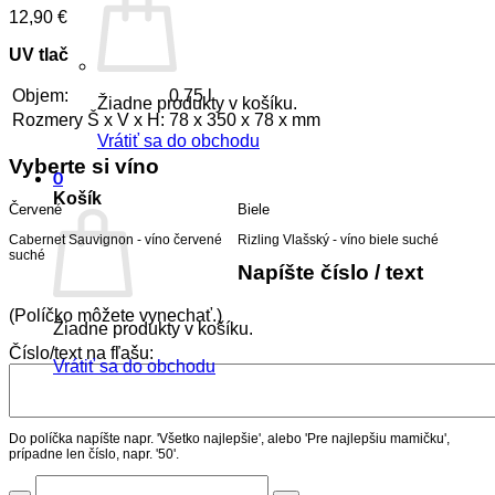
12,90
€
UV tlač
Objem:
0.75 l
Žiadne produkty v košíku.
Rozmery Š x V x H:
78 x 350 x 78 x mm
Vrátiť sa do obchodu
Vyberte si víno
0
Košík
Červené
Biele
Cabernet Sauvignon - víno červené
Rizling Vlašský - víno biele suché
suché
Napíšte číslo / text
(Políčko môžete vynechať.)
Žiadne produkty v košíku.
Číslo/text na fľašu:
Vrátiť sa do obchodu
Do políčka napíšte napr. 'Všetko najlepšie', alebo 'Pre najlepšiu mamičku',
prípadne len číslo, napr. '50'.
množstvo