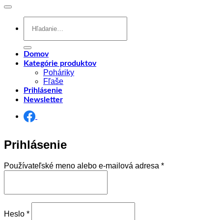
Hľadať:
Domov
Kategórie produktov
Poháriky
Fľaše
Prihlásenie
Newsletter
Prihlásenie
Povinné
Používateľské meno alebo e-mailová adresa
*
Povinné
Heslo
*