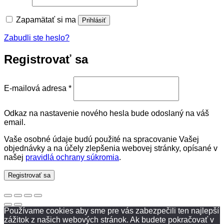
Zapamätať si ma
Prihlásiť
Zabudli ste heslo?
Registrovať sa
Povinné
E-mailová adresa
*
Odkaz na nastavenie nového hesla bude odoslaný na váš
email.
Vaše osobné údaje budú použité na spracovanie Vašej
objednávky a na účely zlepšenia webovej stránky, opísané v
našej
pravidlá ochrany súkromia
.
Registrovať sa
Používame cookies aby sme pre vás zabezpečili ten najlepší
zážitok z našich webových stránok. Ak budete pokračovať v