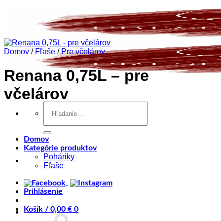
Skip
to
content
Domov
/
Fľaše
/
Pre včelárov
Renana 0,75L – pre
včelárov
Hľadať:
Domov
Kategórie produktov
Poháriky
Fľaše
Prihlásenie
Košík /
0,00
€
0