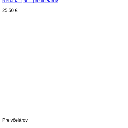
Renana 1,5L – pre včelárov
25,50
€
Pre včelárov