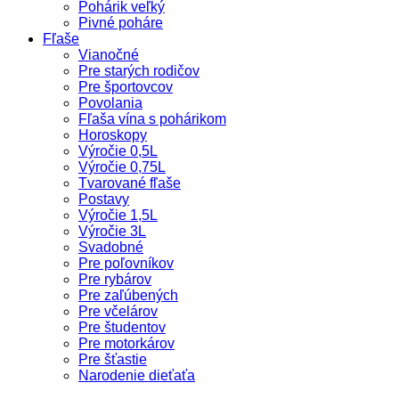
Pohárik veľký
Pivné poháre
Fľaše
Vianočné
Pre starých rodičov
Pre športovcov
Povolania
Fľaša vína s pohárikom
Horoskopy
Výročie 0,5L
Výročie 0,75L
Tvarované fľaše
Postavy
Výročie 1,5L
Výročie 3L
Svadobné
Pre poľovníkov
Pre rybárov
Pre zaľúbených
Pre včelárov
Pre študentov
Pre motorkárov
Pre šťastie
Narodenie dieťaťa