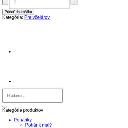
Renana
0,75L
Pridať do košíka
-
Kategória:
Pre včelárov
pre
včelárov
Hľadať:
Kategórie produktov
Poháriky
Pohárik malý