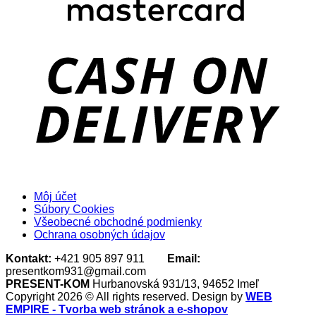
D
Môj účet
Súbory Cookies
Všeobecné obchodné podmienky
Ochrana osobných údajov
Kontakt:
+421 905 897 911
Email:
presentkom931@gmail.com
PRESENT-KOM
Hurbanovská 931/13, 94652 Imeľ
Copyright 2026 © All rights reserved. Design by
WEB
EMPIRE - Tvorba web stránok a e-shopov