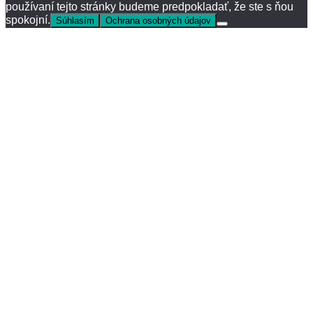
používaní tejto stránky budeme predpokladať, že ste s ňou
spokojní.
Súhlasím
Ochrana osobných údajov