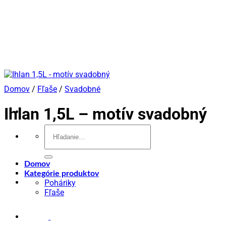
Skip
to
content
Domov
/
Fľaše
/
Svadobné
Ihlan 1,5L – motív svadobný
Hľadať:
Domov
Kategórie produktov
Poháriky
Fľaše