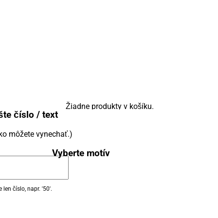
Žiadne produkty v košíku.
te číslo / text
čko môžete vynechať.)
Vyberte motív
en číslo, napr. '50'.