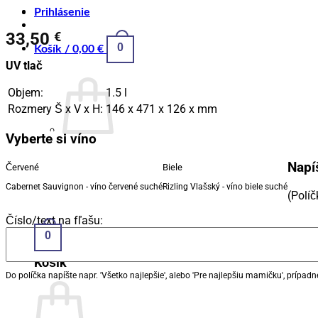
Prihlásenie
33,50
€
0
Košík /
0,00
€
UV tlač
Objem:
1.5 l
Rozmery Š x V x H:
146 x 471 x 126 x mm
Vyberte si víno
Napíš
Červené
Biele
Vrátiť sa do obchodu
Cabernet Sauvignon - víno červené suché
Rizling Vlašský - víno biele suché
(Polí
Číslo/text na fľašu:
0
Košík
Do políčka napíšte napr. 'Všetko najlepšie', alebo 'Pre najlepšiu mamičku', prípadne l