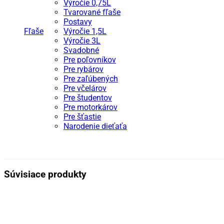
Výročie 0,75L
Tvarované fľaše
Postavy
Fľaše
Výročie 1,5L
Výročie 3L
Svadobné
Pre poľovníkov
Pre rybárov
Pre zaľúbených
Pre včelárov
Pre študentov
Pre motorkárov
Pre šťastie
Narodenie dieťaťa
Súvisiace produkty