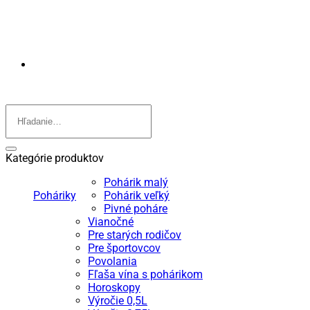
Hľadať:
Kategórie produktov
Pohárik malý
Poháriky
Pohárik veľký
Pivné poháre
Vianočné
Pre starých rodičov
Pre športovcov
Povolania
Fľaša vína s pohárikom
Horoskopy
Výročie 0,5L