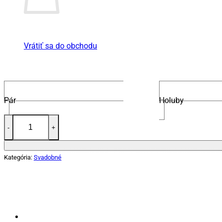
Vrátiť sa do obchodu
Pár
Holuby
množstvo Ihlan 1,5L - motív svadobný
Kategória:
Svadobné