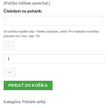
(Políčko môžete vynechať.)
Číslo/text na pohárik:
Do políčka napíšte napr. 'Všetko najlepšie', alebo 'Pre najlepšiu mamičku',
prípadne len číslo, napr. '50'.
množstvo
Pohárik
veľký
–
vínový
motív
PRIDAŤ DO KOŠÍKA
Kategória:
Pohárik veľký