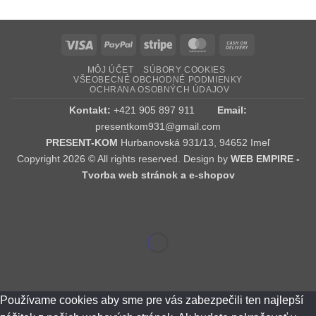
Visa
PayPal
Stripe
MasterCard
Cash
On
MÔJ ÚČET
SÚBORY COOKIES
Delivery
VŠEOBECNÉ OBCHODNÉ PODMIENKY
OCHRANA OSOBNÝCH ÚDAJOV
Kontakt:
+421 905 897 911
Email:
presentkom931@gmail.com
PRESENT-KOM
Hurbanovská 931/13, 94652 Imeľ
Copyright 2026 © All rights reserved. Design by
WEB EMPIRE -
Tvorba web stránok a e-shopov
Používame cookies aby sme pre vás zabezpečili ten najlepší