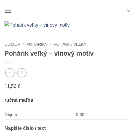
Skip
0
to
content
DOMOV
/
POHÁRIKY
/
POHÁRIK VEĽKÝ
Pohárik veľký – vínový motív
11,50
€
ručná maľba
Objem:
0.60 l
Napíšte číslo / text